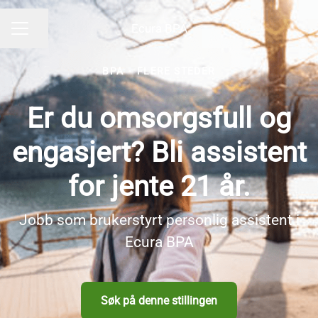
Ecura BPA
Del siden
KARRIEREMENY
BPA
·
FLERE STEDER
Er du omsorgsfull og
engasjert? Bli assistent
for jente 21 år.
Jobb som brukerstyrt personlig assistent i
Ecura BPA
Søk på denne stillingen