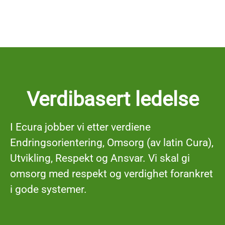
Verdibasert ledelse
I Ecura jobber vi etter verdiene
E
ndringsorientering, Omsorg (av latin
C
ura),
U
tvikling,
R
espekt og
A
nsvar. Vi skal gi
omsorg med respekt og verdighet forankret
i gode systemer.