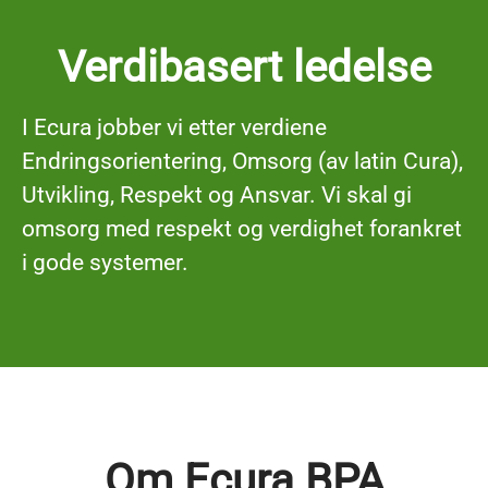
Verdibasert ledelse
I Ecura jobber vi etter verdiene
E
ndringsorientering, Omsorg (av latin
C
ura),
U
tvikling,
R
espekt og
A
nsvar. Vi skal gi
omsorg med respekt og verdighet forankret
i gode systemer.
Om Ecura BPA