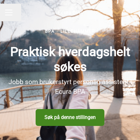
Ecura BPA
Del siden
KARRIEREMENY
BPA
·
LILLEHAMMER
Praktisk hverdagshelt
søkes
Jobb som brukerstyrt personlig assistent i
Ecura BPA
Søk på denne stillingen