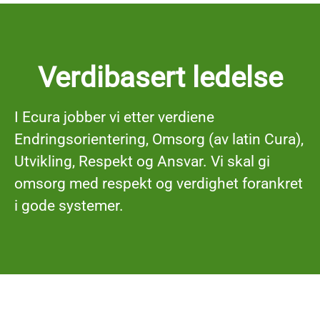
Verdibasert ledelse
I Ecura jobber vi etter verdiene
E
ndringsorientering, Omsorg (av latin
C
ura),
U
tvikling,
R
espekt og
A
nsvar. Vi skal gi
omsorg med respekt og verdighet forankret
i gode systemer.